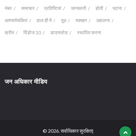
नंबर
समाचार
प्रविष्टियां
जानकारी
होती
घटना
आश्चर्यचकित
हाल ही में
दूध
मक्खन
उबालना
क्रीम
विंडोज 10
डाउनलोड
स्थापित करना
जन अधिकार मीडिय
© 2026. सर्वाधिकार सुरक्षित|