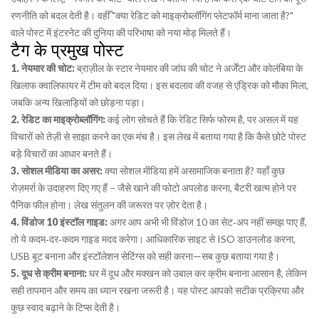
रणनीति को बदल देती है। वहीँ "क्या रेडिट को माइक्रोब्लॉगिंग प्लेटफॉर्म माना जाता है?"
वाले पोस्ट में इंटरनेट की दुनिया की परिभाषा को नया मोड़ मिलते हैं।
टैग के प्रमुख पोस्ट
1. नेयमार की चोट:
ब्राज़ील के स्टार नेयमार की जांघ की चोट ने अर्जेंटा और कोलंबिया के
खिलाफ क्वालिफायर में टीम को बदल दिया। इस बदलाव की वजह से एंड्रिक को मौका मिला,
जबकि अन्य खिलाड़ियों को छोड़ना पड़ा।
2. रेडिट का माइक्रोब्लॉगिंग:
कई लोग सोचते हैं कि रेडिट सिर्फ फोरम है, पर असल में यह
विचारों को तेज़ी से साझा करने का एक मंच है। इस लेख में बताया गया है कि कैसे छोटे पोस्ट
बड़े विचारों का आधार बनते हैं।
3. सोशल मीडिया का असर:
क्या सोशल मीडिया हमें असामाजिक बनाता है? यहाँ कुछ
रोज़मर्रा के उदाहरण दिए गए हैं – जैसे खाने की फोटो अपलोड करना, बैटरी खत्म होने पर
पैनिक फील होना। लेख संतुलन की जरूरत पर ज़ोर देता है।
4. विंडोज 10 इंस्टॉल गाइड:
अगर आप अभी भी विंडोज 10 का सेट‑अप नहीं समझ पाए हैं,
तो ये कदम‑दर‑कदम गाइड मदद करेगा। आधिकारिक साइट से ISO डाउनलोड करना,
USB बूट बनाना और इंस्टॉलेशन सेटिंग्स को सही करना—सब कुछ बताया गया है।
5. दूध से क्रीम बनाना:
घर में दूध और मक्खन को उबाल कर क्रीम बनाना आसान है, लेकिन
सही तापमान और समय का ध्यान रखना जरूरी है। यह पोस्ट आपको सटीक प्रक्रिया और
कुछ स्वाद बढ़ाने के टिप्स देती है।