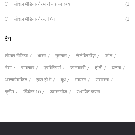
सोशल मीडिया और मानसिक स्वास्थ्य
(1)
सोशल मीडिया और ब्लॉगिंग
(1)
टैग
सोशल मीडिया
भारत
गुमनाम
सेलेब्रिटीज़
फोन
नंबर
समाचार
प्रविष्टियां
जानकारी
होती
घटना
आश्चर्यचकित
हाल ही में
दूध
मक्खन
उबालना
क्रीम
विंडोज 10
डाउनलोड
स्थापित करना