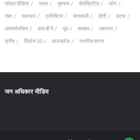
सोशल मीडिया
भारत
गुमनाम
सेलेब्रिटीज़
फोन
नंबर
समाचार
प्रविष्टियां
जानकारी
होती
घटना
आश्चर्यचकित
हाल ही में
दूध
मक्खन
उबालना
क्रीम
विंडोज 10
डाउनलोड
स्थापित करना
जन अधिकार मीडिय