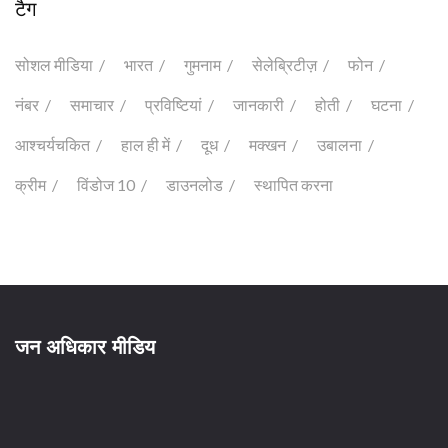
टैग
सोशल मीडिया
भारत
गुमनाम
सेलेब्रिटीज़
फोन
नंबर
समाचार
प्रविष्टियां
जानकारी
होती
घटना
आश्चर्यचकित
हाल ही में
दूध
मक्खन
उबालना
क्रीम
विंडोज 10
डाउनलोड
स्थापित करना
जन अधिकार मीडिय